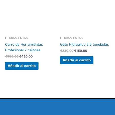
€550.00.
€430.00.
€230.00.
€150.00.
HERRAMIENTAS
HERRAMIENTAS
Carro de Herramientas
Gato Hidráulico 2,5 toneladas
Profesional 7 cajones
€
230.00
€
150.00
€
550.00
€
430.00
Añadir al carrito
Añadir al carrito