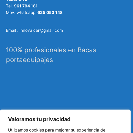
Tel.
961 794 181
Mov. whatsapp:
625 053 148
Email : innovalcar@gmail.com
100% profesionales en Bacas
portaequipajes
Valoramos tu privacidad
Especialistas en sistemas de carga, portaequipajes
Utilizamos cookies para mejorar su experiencia de
industriales, barras de techo, carrocería, etc…