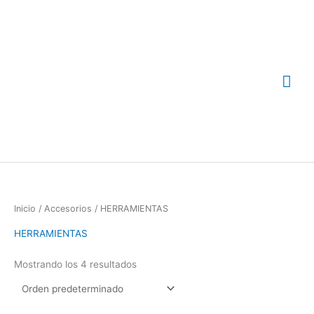
Ir
Me
al
contenido
prin
Inicio
/
Accesorios
/ HERRAMIENTAS
HERRAMIENTAS
Mostrando los 4 resultados