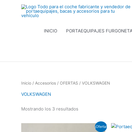
Ir
al
contenido
INICIO
PORTAEQUIPAJES FURGONET
Inicio
/
Accesorios
/
OFERTAS
/ VOLKSWAGEN
VOLKSWAGEN
Mostrando los 3 resultados
El
El
El
¡Oferta!
precio
precio
p