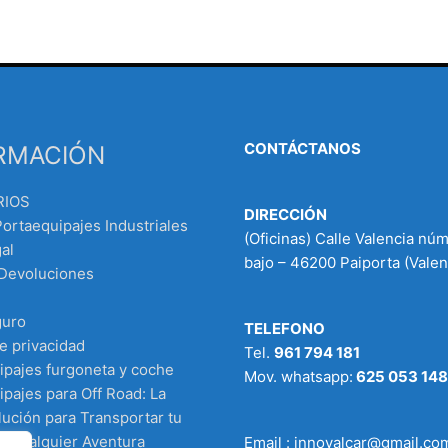
CONTÁCTANOS
RMACIÓN
RIOS
DIRECCIÓN
Portaequipajes Industriales
(Oficinas) Calle Valencia nú
al
bajo – 46200 Paiporta (Valen
 Devoluciones
guro
TELEFONO
de privacidad
Tel.
961 794 181
ipajes furgoneta y coche
Mov. whatsapp:
625 053 148
pajes para Off Road: La
ución para Transportar tu
n Cualquier Aventura
Email : innovalcar@gmail.co