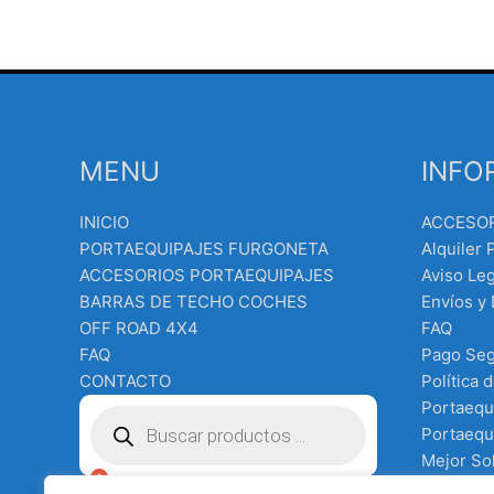
MENU
INFO
INICIO
ACCESO
PORTAEQUIPAJES FURGONETA
Alquiler 
ACCESORIOS PORTAEQUIPAJES
Aviso Leg
BARRAS DE TECHO COCHES
Envíos y
OFF ROAD 4X4
FAQ
FAQ
Pago Se
CONTACTO
Política 
Búsqueda
Portaequ
de
Portaequi
productos
Mejor Sol
Equipo e
€
0.00