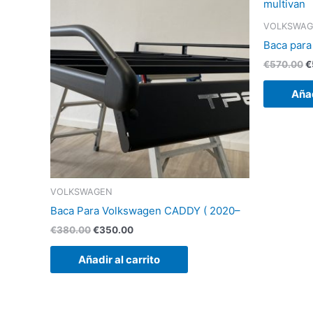
original
actual
o
era:
es:
e
VOLKSWA
€380.00.
€350.00.
€
Baca para
€
570.00
€
Añad
VOLKSWAGEN
Baca Para Volkswagen CADDY ( 2020–
€
380.00
€
350.00
Añadir al carrito