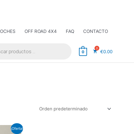
COCHES
OFF ROAD 4X4
FAQ
CONTACTO
€
0.00
0
¡Oferta!