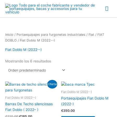
Ir
Me
al
contenido
prin
Inicio
/
Portaequipajes para furgonetas industriales
/
Fiat
/
FIAT
DOBLO
/ Fiat Doblo M (2022--)
Fiat Doblo M (2022--)
Mostrando los 6 resultados
El
El
¡Oferta!
precio
precio
original
actual
Fiat Doblo M (2022--)
era:
es:
Fiat Doblo M (2022--)
Portaequipajes Fiat Doblo M
€210.00.
€185.00.
Barras De Techo silenciosas
(2022-)
Fiat Doblo ( 2022– )
€
350.00
€
210.00
€
185.00