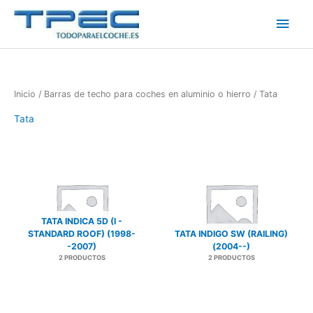
Ir
Men
al
contenido
princ
Inicio
/
Barras de techo para coches en aluminio o hierro
/ Tata
Tata
TATA INDICA 5D (I -
STANDARD ROOF) (1998-
TATA INDIGO SW (RAILING)
-2007)
(2004--)
2 PRODUCTOS
2 PRODUCTOS