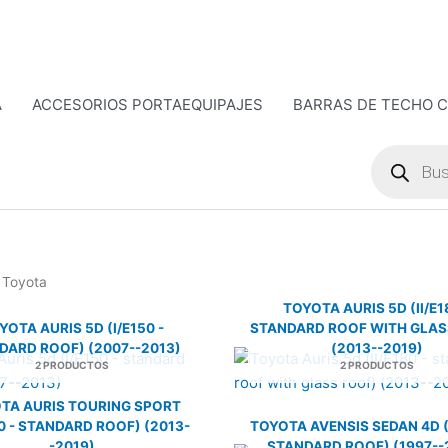
A
ACCESORIOS PORTAEQUIPAJES
BARRAS DE TECHO 
Búsqueda
de
productos
 Toyota
TOYOTA AURIS 5D (II/E1
YOTA AURIS 5D (I/E150 -
STANDARD ROOF WITH GLAS
DARD ROOF) (2007--2013)
(2013--2019)
2 PRODUCTOS
2 PRODUCTOS
TA AURIS TOURING SPORT
80 - STANDARD ROOF) (2013-
TOYOTA AVENSIS SEDAN 4D (
-2019)
STANDARD ROOF) (1997--