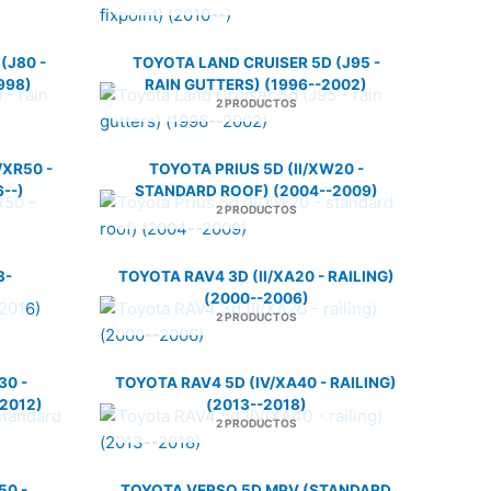
(J80 -
TOYOTA LAND CRUISER 5D (J95 -
998)
RAIN GUTTERS) (1996--2002)
2 PRODUCTOS
/XR50 -
TOYOTA PRIUS 5D (II/XW20 -
--)
STANDARD ROOF) (2004--2009)
2 PRODUCTOS
3-
TOYOTA RAV4 3D (II/XA20 - RAILING)
(2000--2006)
2 PRODUCTOS
30 -
TOYOTA RAV4 5D (IV/XA40 - RAILING)
2012)
(2013--2018)
2 PRODUCTOS
50 -
TOYOTA VERSO 5D MPV (STANDARD