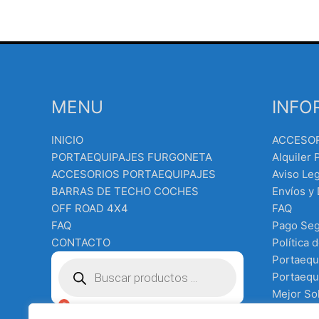
MENU
INFO
INICIO
ACCESO
PORTAEQUIPAJES FURGONETA
Alquiler 
ACCESORIOS PORTAEQUIPAJES
Aviso Leg
BARRAS DE TECHO COCHES
Envíos y
OFF ROAD 4X4
FAQ
FAQ
Pago Se
CONTACTO
Política 
Búsqueda
Portaequ
de
Portaequi
productos
Mejor Sol
Equipo e
€
0.00