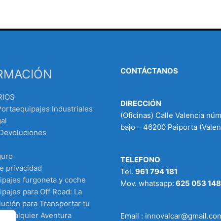
CONTÁCTANOS
RMACIÓN
RIOS
DIRECCIÓN
Portaequipajes Industriales
(Oficinas) Calle Valencia nú
al
bajo – 46200 Paiporta (Valen
 Devoluciones
guro
TELEFONO
de privacidad
Tel.
961 794 181
ipajes furgoneta y coche
Mov. whatsapp:
625 053 148
pajes para Off Road: La
ución para Transportar tu
n Cualquier Aventura
Email : innovalcar@gmail.co