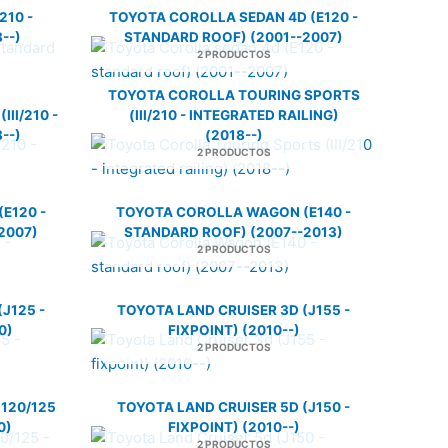
210 -
TOYOTA COROLLA SEDAN 4D (E120 -
--)
STANDARD ROOF) (2001--2007)
2 PRODUCTOS
TOYOTA COROLLA TOURING SPORTS
II/210 -
(III/210 - INTEGRATED RAILING)
--)
(2018--)
2 PRODUCTOS
E120 -
TOYOTA COROLLA WAGON (E140 -
2007)
STANDARD ROOF) (2007--2013)
2 PRODUCTOS
J125 -
TOYOTA LAND CRUISER 3D (J155 -
0)
FIXPOINT) (2010--)
2 PRODUCTOS
120/125
TOYOTA LAND CRUISER 5D (J150 -
0)
FIXPOINT) (2010--)
2 PRODUCTOS