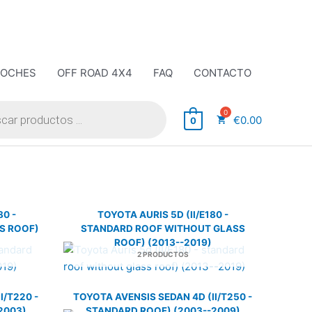
COCHES
OFF ROAD 4X4
FAQ
CONTACTO
€
0.00
0
80 -
TOYOTA AURIS 5D (II/E180 -
S ROOF)
STANDARD ROOF WITHOUT GLASS
ROOF) (2013--2019)
2 PRODUCTOS
I/T220 -
TOYOTA AVENSIS SEDAN 4D (II/T250 -
2003)
STANDARD ROOF) (2003--2009)