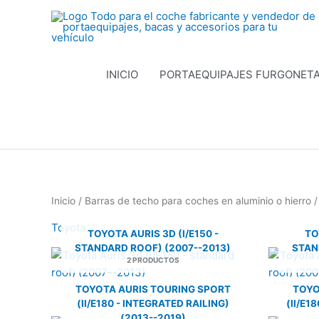
Ir
al
contenido
INICIO
PORTAEQUIPAJES FURGONET
Inicio
/
Barras de techo para coches en aluminio o hierro
/
Toyota
TOYOTA AURIS 3D (I/E150 -
TO
STANDARD ROOF) (2007--2013)
STAN
2 PRODUCTOS
TOYOTA AURIS TOURING SPORT
TOYO
(II/E180 - INTEGRATED RAILING)
(II/E1
(2013--2019)