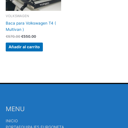
VOLKSWAGEN
Baca para Volkswagen T4 (
Multivan )
€
570.00
€
550.00
Añadir al carrito
MENU
INICIO
PORTAEQUIPAJES FURGONETA