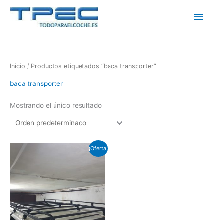
Ir
Men
al
contenido
princ
Inicio
/ Productos etiquetados “baca transporter”
baca transporter
Mostrando el único resultado
El
El
¡Oferta!
precio
precio
original
actual
era:
es:
€570.00.
€550.00.