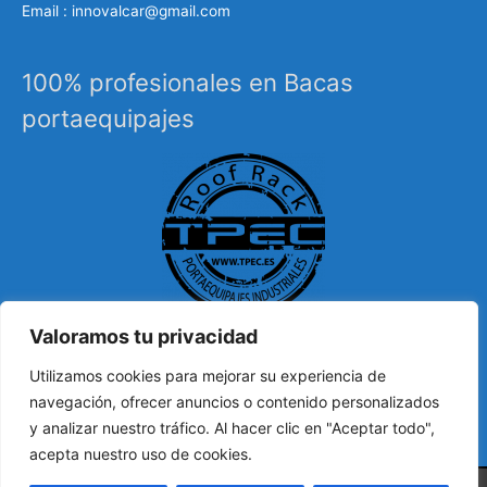
Email : innovalcar@gmail.com
100% profesionales en Bacas
portaequipajes
Valoramos tu privacidad
Especialistas en sistemas de carga, portaequipajes
Utilizamos cookies para mejorar su experiencia de
industriales, barras de techo, carrocería, etc…
navegación, ofrecer anuncios o contenido personalizados
y analizar nuestro tráfico. Al hacer clic en "Aceptar todo",
acepta nuestro uso de cookies.