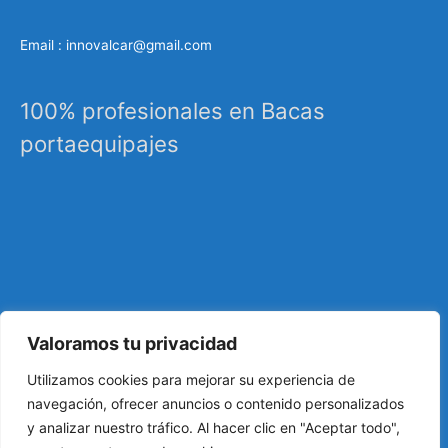
Email : innovalcar@gmail.com
100% profesionales en Bacas
portaequipajes
Valoramos tu privacidad
Especialistas en sistemas de carga, portaequipajes
Utilizamos cookies para mejorar su experiencia de
industriales, barras de techo, carrocería, etc…
navegación, ofrecer anuncios o contenido personalizados
y analizar nuestro tráfico. Al hacer clic en "Aceptar todo",