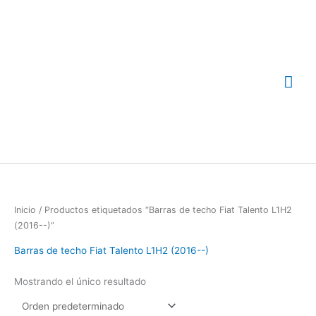
Ir
Me
al
contenido
prin
Inicio
/ Productos etiquetados “Barras de techo Fiat Talento L1H2
(2016--)”
Barras de techo Fiat Talento L1H2 (2016--)
Mostrando el único resultado