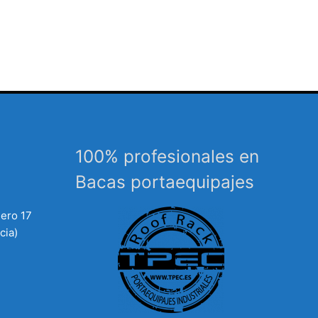
100% profesionales en
Bacas portaequipajes
mero 17
cia)