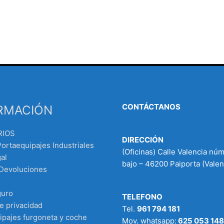
CONTÁCTANOS
RMACIÓN
RIOS
DIRECCIÓN
Portaequipajes Industriales
(Oficinas) Calle Valencia nú
al
bajo – 46200 Paiporta (Valen
 Devoluciones
guro
TELEFONO
de privacidad
Tel.
961 794 181
ipajes furgoneta y coche
Mov. whatsapp:
625 053 148