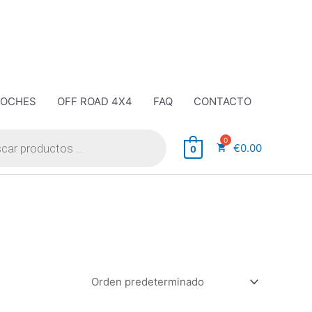
COCHES
OFF ROAD 4X4
FAQ
CONTACTO
€
0.00
0