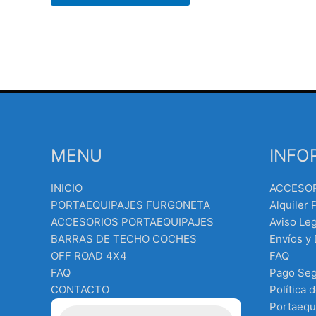
MENU
INFO
INICIO
ACCESO
PORTAEQUIPAJES FURGONETA
Alquiler 
ACCESORIOS PORTAEQUIPAJES
Aviso Leg
BARRAS DE TECHO COCHES
Envíos y
OFF ROAD 4X4
FAQ
FAQ
Pago Se
CONTACTO
Política 
Búsqueda
Portaequ
de