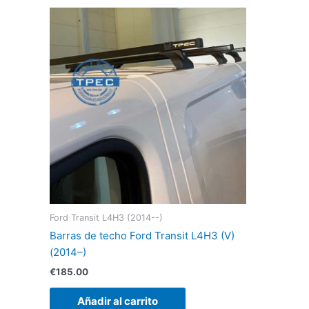
Ford Transit L4H3 (2014--)
Barras de techo Ford Transit L4H3 (V)
(2014–)
€
185.00
Añadir al carrito