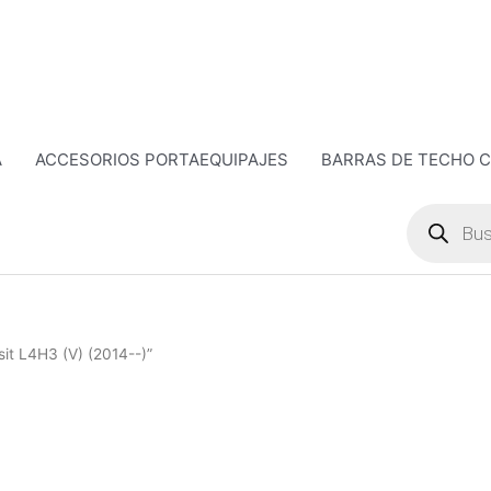
A
ACCESORIOS PORTAEQUIPAJES
BARRAS DE TECHO 
Búsqueda
de
productos
it L4H3 (V) (2014--)”