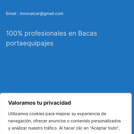
Email : innovalcar@gmail.com
100% profesionales en Bacas
portaequipajes
Valoramos tu privacidad
Especialistas en sistemas de carga, portaequipajes
Utilizamos cookies para mejorar su experiencia de
industriales, barras de techo, carrocería, etc…
navegación, ofrecer anuncios o contenido personalizados
y analizar nuestro tráfico. Al hacer clic en "Aceptar todo",