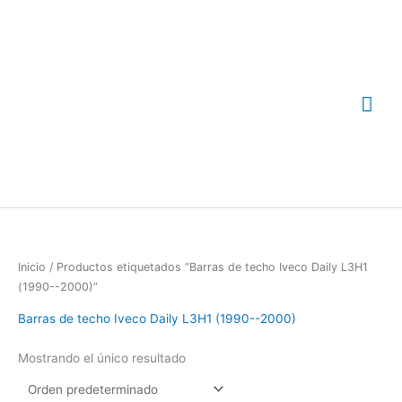
Ir
Me
al
contenido
prin
Inicio
/ Productos etiquetados “Barras de techo Iveco Daily L3H1
(1990--2000)”
Barras de techo Iveco Daily L3H1 (1990--2000)
Mostrando el único resultado