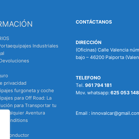
CONTÁCTANOS
RMACIÓN
RIOS
DIRECCIÓN
Portaequipajes Industriales
(Oficinas) Calle Valencia nú
al
bajo – 46200 Paiporta (Valen
 Devoluciones
guro
TELEFONO
de privacidad
Tel.
961 794 181
ipajes furgoneta y coche
Mov. whatsapp:
625 053 148
pajes para Off Road: La
ución para Transportar tu
n Cualquier Aventura
Email : innovalcar@gmail.co
d Conditions
 el conductor