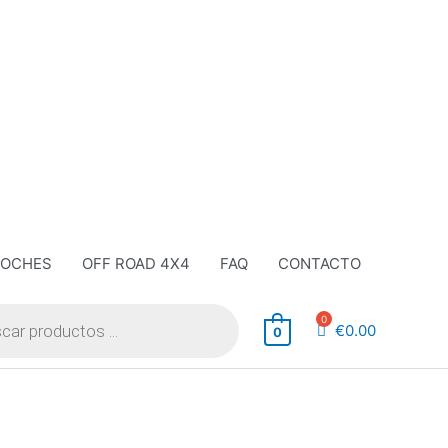
COCHES
OFF ROAD 4X4
FAQ
CONTACTO
€
0.00
0