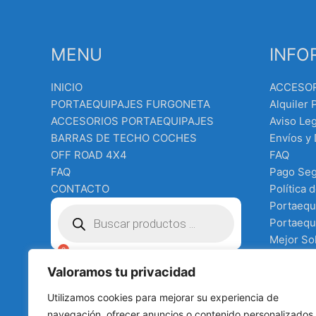
MENU
INFO
INICIO
ACCESO
PORTAEQUIPAJES FURGONETA
Alquiler 
ACCESORIOS PORTAEQUIPAJES
Aviso Leg
BARRAS DE TECHO COCHES
Envíos y
OFF ROAD 4X4
FAQ
FAQ
Pago Se
CONTACTO
Política 
Búsqueda
Portaequ
de
Portaequi
productos
Mejor Sol
Equipo e
€
0.00
Valoramos tu privacidad
Terms an
Tienda
Utilizamos cookies para mejorar su experiencia de
todo para
navegación, ofrecer anuncios o contenido personalizados