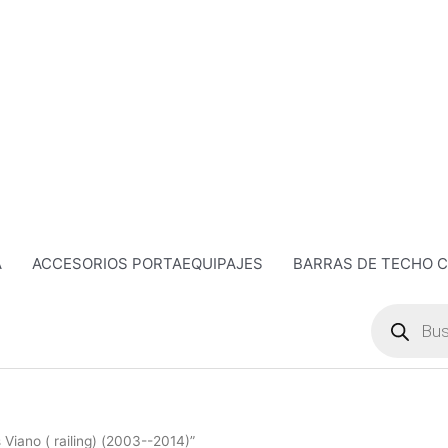
A
ACCESORIOS PORTAEQUIPAJES
BARRAS DE TECHO 
Búsqueda
de
productos
Viano ( railing) (2003--2014)”