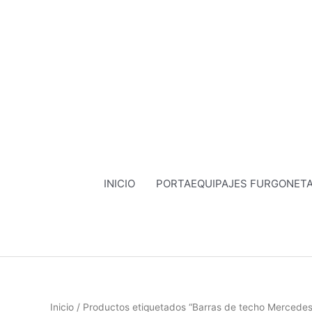
Ir
al
contenido
INICIO
PORTAEQUIPAJES FURGONET
Inicio
/ Productos etiquetados “Barras de techo Mercedes 