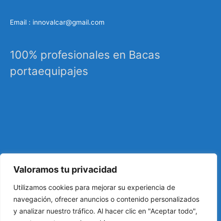
Email : innovalcar@gmail.com
100% profesionales en Bacas
portaequipajes
Valoramos tu privacidad
Especialistas en sistemas de carga, portaequipajes
Utilizamos cookies para mejorar su experiencia de
industriales, barras de techo, carrocería, etc…
navegación, ofrecer anuncios o contenido personalizados
y analizar nuestro tráfico. Al hacer clic en "Aceptar todo",