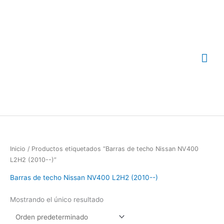
Ir
Me
al
contenido
prin
Inicio
/ Productos etiquetados “Barras de techo Nissan NV400
L2H2 (2010--)”
Barras de techo Nissan NV400 L2H2 (2010--)
Mostrando el único resultado