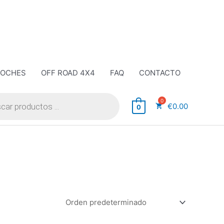
COCHES
OFF ROAD 4X4
FAQ
CONTACTO
€
0.00
0