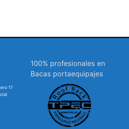
100% profesionales en
Bacas portaequipajes
mero 17
cia)