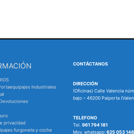
CONTÁCTANOS
RMACIÓN
RIOS
DIRECCIÓN
Portaequipajes Industriales
(Oficinas) Calle Valencia nú
al
bajo – 46200 Paiporta (Valen
 Devoluciones
guro
TELEFONO
de privacidad
Tel.
961 794 181
ipajes furgoneta y coche
Mov. whatsapp:
625 053 148