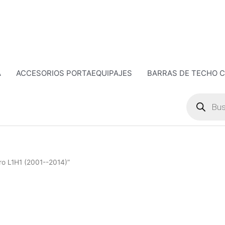
A
ACCESORIOS PORTAEQUIPAJES
BARRAS DE TECHO 
Búsqueda
de
productos
ro L1H1 (2001--2014)”