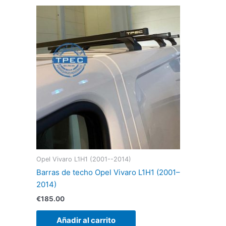
Opel Vivaro L1H1 (2001--2014)
Barras de techo Opel Vivaro L1H1 (2001–
2014)
€
185.00
Añadir al carrito