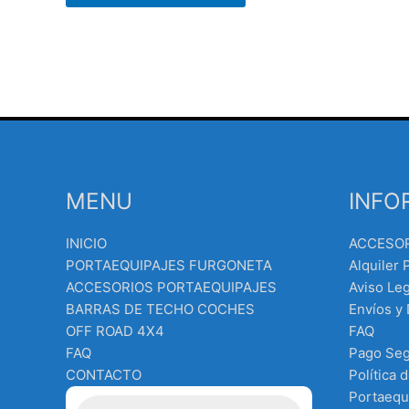
MENU
INFO
INICIO
ACCESO
PORTAEQUIPAJES FURGONETA
Alquiler 
ACCESORIOS PORTAEQUIPAJES
Aviso Leg
BARRAS DE TECHO COCHES
Envíos y
OFF ROAD 4X4
FAQ
FAQ
Pago Se
CONTACTO
Política 
Búsqueda
Portaequ
de