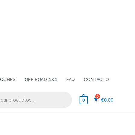
COCHES
OFF ROAD 4X4
FAQ
CONTACTO
€
0.00
0