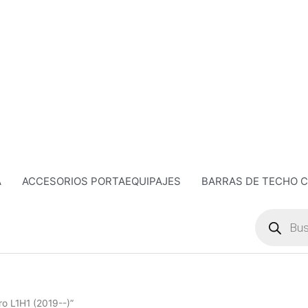
A
ACCESORIOS PORTAEQUIPAJES
BARRAS DE TECHO 
Búsqueda
de
productos
o L1H1 (2019--)”