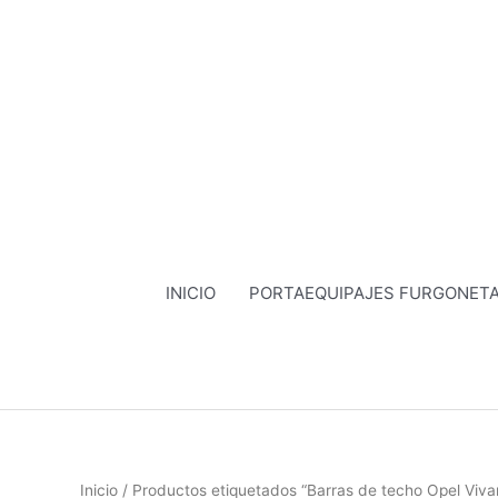
Ir
al
contenido
INICIO
PORTAEQUIPAJES FURGONET
Inicio
/ Productos etiquetados “Barras de techo Opel Vivar