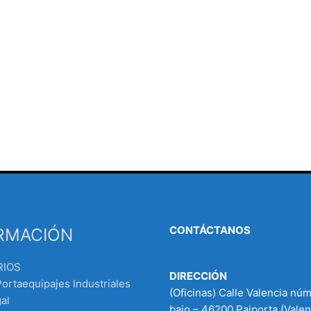
CONTÁCTANOS
RMACIÓN
RIOS
DIRECCIÓN
Portaequipajes Industriales
(Oficinas) Calle Valencia nú
al
bajo – 46200 Paiporta (Valen