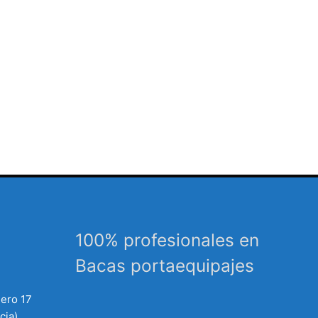
100% profesionales en
Bacas portaequipajes
mero 17
cia)