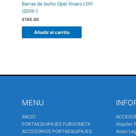
Barras de techo Opel Vivaro L1H1
(2019–)
€
185.00
Añadir al carrito
MENU
INFO
INICIO
ACCESO
PORTAEQUIPAJES FURGONETA
Alquiler 
ACCESORIOS PORTAEQUIPAJES
Aviso Leg