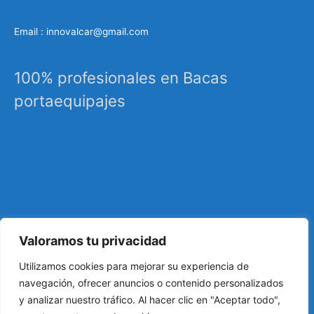
Email : innovalcar@gmail.com
100% profesionales en Bacas
portaequipajes
Valoramos tu privacidad
Especialistas en sistemas de carga, portaequipajes
Utilizamos cookies para mejorar su experiencia de
industriales, barras de techo, carrocería, etc…
navegación, ofrecer anuncios o contenido personalizados
y analizar nuestro tráfico. Al hacer clic en "Aceptar todo",