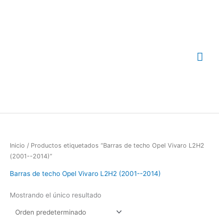
Ir
Me
al
contenido
prin
Inicio
/ Productos etiquetados “Barras de techo Opel Vivaro L2H2
(2001--2014)”
Barras de techo Opel Vivaro L2H2 (2001--2014)
Mostrando el único resultado