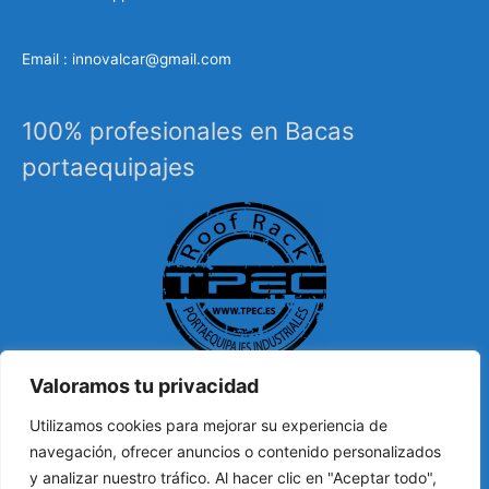
Email : innovalcar@gmail.com
100% profesionales en Bacas
portaequipajes
Valoramos tu privacidad
Especialistas en sistemas de carga, portaequipajes
Utilizamos cookies para mejorar su experiencia de
industriales, barras de techo, carrocería, etc…
navegación, ofrecer anuncios o contenido personalizados
y analizar nuestro tráfico. Al hacer clic en "Aceptar todo",