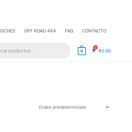
COCHES
OFF ROAD 4X4
FAQ
CONTACTO
€
0.00
0