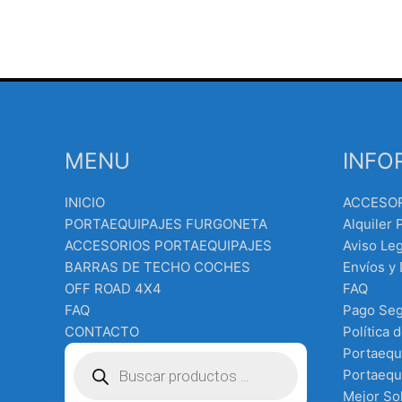
MENU
INFO
INICIO
ACCESO
PORTAEQUIPAJES FURGONETA
Alquiler 
ACCESORIOS PORTAEQUIPAJES
Aviso Leg
BARRAS DE TECHO COCHES
Envíos y
OFF ROAD 4X4
FAQ
FAQ
Pago Se
CONTACTO
Política 
Búsqueda
Portaequ
de
Portaequi
productos
Mejor Sol