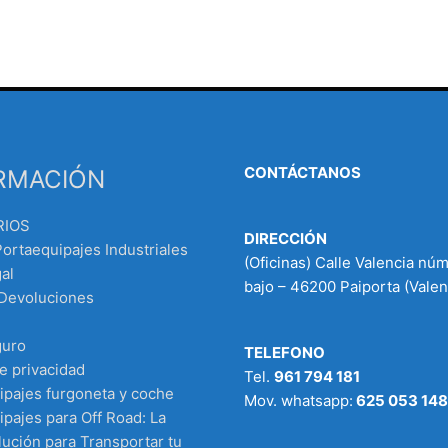
CONTÁCTANOS
RMACIÓN
RIOS
DIRECCIÓN
Portaequipajes Industriales
(Oficinas) Calle Valencia nú
al
bajo – 46200 Paiporta (Valen
 Devoluciones
guro
TELEFONO
de privacidad
Tel.
961 794 181
ipajes furgoneta y coche
Mov. whatsapp:
625 053 148
pajes para Off Road: La
ución para Transportar tu