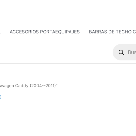
A
ACCESORIOS PORTAEQUIPAJES
BARRAS DE TECHO 
Búsqueda
de
productos
lkswagen Caddy (2004--2011)”
)