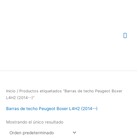
Ir
Me
al
contenido
prin
Inicio
/ Productos etiquetados “Barras de techo Peugeot Boxer
L4H2 (2014--)”
Barras de techo Peugeot Boxer L4H2 (2014--)
Mostrando el único resultado