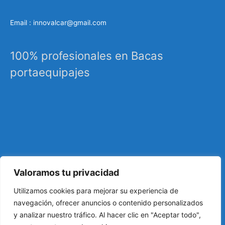
Email : innovalcar@gmail.com
100% profesionales en Bacas
portaequipajes
Valoramos tu privacidad
Especialistas en sistemas de carga, portaequipajes
Utilizamos cookies para mejorar su experiencia de
industriales, barras de techo, carrocería, etc…
navegación, ofrecer anuncios o contenido personalizados
y analizar nuestro tráfico. Al hacer clic en "Aceptar todo",