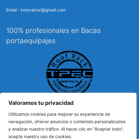
Email : innovalcar@gmail.com
100% profesionales en Bacas
portaequipajes
Valoramos tu privacidad
Especialistas en sistemas de carga, portaequipajes
Utilizamos cookies para mejorar su experiencia de
industriales, barras de techo, carrocería, etc…
navegación, ofrecer anuncios o contenido personalizados
y analizar nuestro tráfico. Al hacer clic en "Aceptar todo",
acepta nuestro uso de cookies.