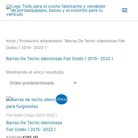
Ir
Men
al
contenido
princ
Inicio
/ Productos etiquetados “Barras De Techo silenciosas Fiat
Doblo ( 2015- 2022 )”
Barras De Techo silenciosas Fiat Doblo ( 2015- 2022 )
Mostrando el único resultado
El
El
¡Oferta!
precio
precio
original
actual
era:
es:
Fiat Doblo Cargo (2015-2022 )
€210.00.
€185.00.
Barras De Techo silenciosas
Fiat Doblo ( 2015- 2022 )
€
210.00
€
185.00