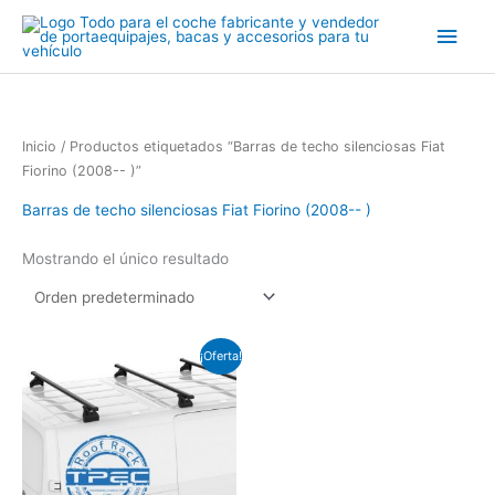
Ir
Men
al
contenido
princ
Inicio
/ Productos etiquetados “Barras de techo silenciosas Fiat
Fiorino (2008-- )”
Barras de techo silenciosas Fiat Fiorino (2008-- )
Mostrando el único resultado
El
El
¡Oferta!
precio
precio
original
actual
era:
es:
€210.00.
€185.00.