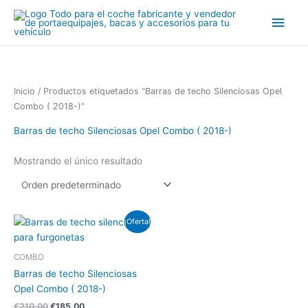
Ir
Men
al
contenido
princ
Inicio
/ Productos etiquetados “Barras de techo Silenciosas Opel
Combo ( 2018-)”
Barras de techo Silenciosas Opel Combo ( 2018-)
Mostrando el único resultado
El
El
¡Oferta!
precio
precio
original
actual
era:
es:
COMBO
€210.00.
€185.00.
Barras de techo Silenciosas
Opel Combo ( 2018-)
€
210.00
€
185.00