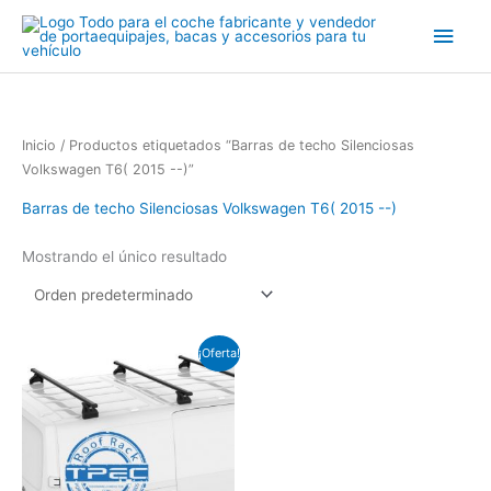
Ir
Men
al
contenido
princ
Inicio
/ Productos etiquetados “Barras de techo Silenciosas
Volkswagen T6( 2015 --)”
Barras de techo Silenciosas Volkswagen T6( 2015 --)
Mostrando el único resultado
El
El
¡Oferta!
precio
precio
original
actual
era:
es:
€210.00.
€185.00.