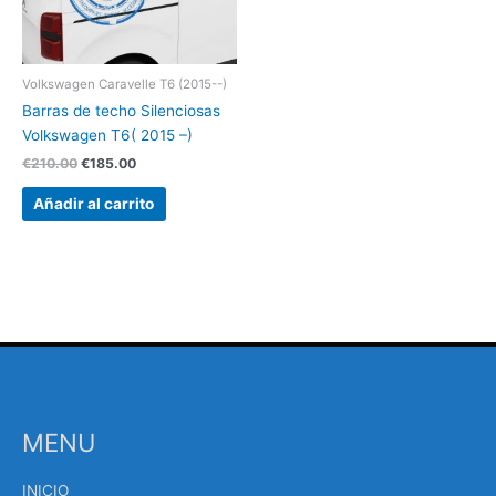
Volkswagen Caravelle T6 (2015--)
Barras de techo Silenciosas
Volkswagen T6( 2015 –)
€
210.00
€
185.00
Añadir al carrito
MENU
INICIO