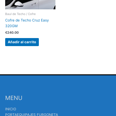
Baul de Techo / Cofre
Cofre de Techo Cruz Easy
320GM
€
240.00
Añadir al carrito
MENU
INICIO
PORTAEQUIPAJES FURGONETA