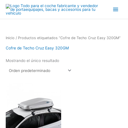
Ir
Men
al
contenido
princ
Inicio
/ Productos etiquetados “Cofre de Techo Cruz Easy 320GM”
Cofre de Techo Cruz Easy 320GM
Mostrando el único resultado