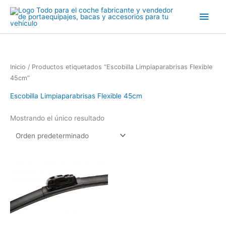
Ir
Men
al
contenido
princ
Inicio
/ Productos etiquetados “Escobilla Limpiaparabrisas Flexible
45cm”
Escobilla Limpiaparabrisas Flexible 45cm
Mostrando el único resultado