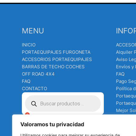
MENU
INFO
INICIO
ACCESO
PORTAEQUIPAJES FURGONETA
Alquiler 
ACCESORIOS PORTAEQUIPAJES
Aviso Leg
BARRAS DE TECHO COCHES
Envíos y
OFF ROAD 4X4
FAQ
FAQ
Pago Se
CONTACTO
Política 
Búsqueda
Portaequ
de
Portaequi
productos
Mejor Sol
Equipo e
€
0.00
Valoramos tu privacidad
Terms an
Tienda
Utilizamos cookies para mejorar su experiencia de