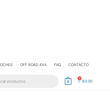
COCHES
OFF ROAD 4X4
FAQ
CONTACTO
€
0.00
0