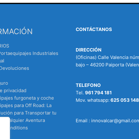
CONTÁCTANOS
RMACIÓN
RIOS
DIRECCIÓN
Portaequipajes Industriales
(Oficinas) Calle Valencia nú
al
bajo – 46200 Paiporta (Valen
 Devoluciones
guro
TELEFONO
de privacidad
Tel.
961 794 181
ipajes furgoneta y coche
Mov. whatsapp:
625 053 148
pajes para Off Road: La
ución para Transportar tu
n Cualquier Aventura
Email : innovalcar@gmail.co
d Conditions