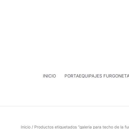
Ir
al
contenido
INICIO
PORTAEQUIPAJES FURGONET
Inicio
/ Productos etiquetados “galeria para techo de la f