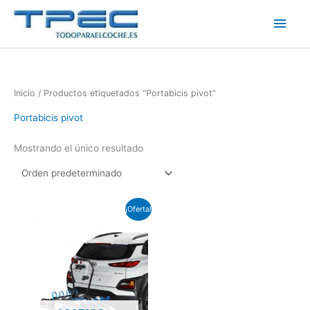
Ir
Men
al
contenido
princ
Inicio
/ Productos etiquetados “Portabicis pivot”
Portabicis pivot
Mostrando el único resultado
El
El
¡Oferta!
precio
precio
original
actual
era:
es:
€430.00.
€340.00.