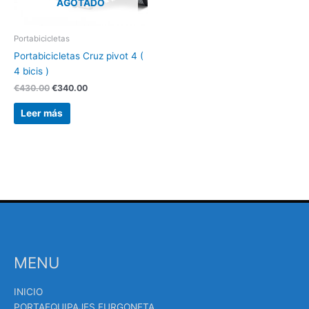
AGOTADO
Portabicicletas
Portabicicletas Cruz pivot 4 (
4 bicis )
€
430.00
€
340.00
Leer más
MENU
INICIO
PORTAEQUIPAJES FURGONETA