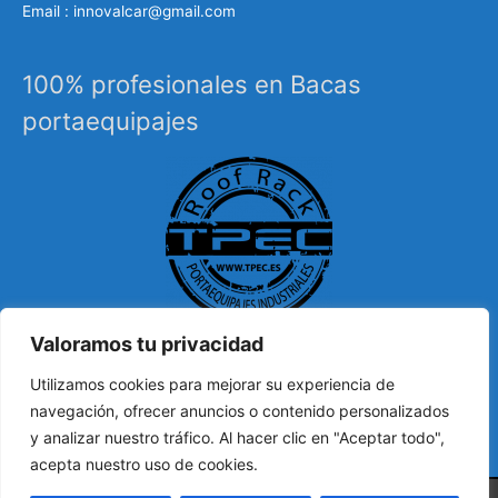
Email : innovalcar@gmail.com
100% profesionales en Bacas
portaequipajes
Valoramos tu privacidad
Especialistas en sistemas de carga, portaequipajes
Utilizamos cookies para mejorar su experiencia de
industriales, barras de techo, carrocería, etc…
navegación, ofrecer anuncios o contenido personalizados
y analizar nuestro tráfico. Al hacer clic en "Aceptar todo",
acepta nuestro uso de cookies.