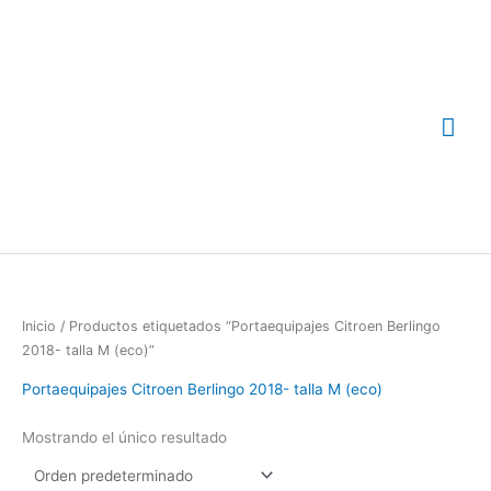
Ir
Me
al
contenido
prin
Inicio
/ Productos etiquetados “Portaequipajes Citroen Berlingo
2018- talla M (eco)”
Portaequipajes Citroen Berlingo 2018- talla M (eco)
Mostrando el único resultado