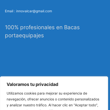
Email : innovalcar@gmail.com
100% profesionales en Bacas
portaequipajes
Valoramos tu privacidad
Especialistas en sistemas de carga, portaequipajes
Utilizamos cookies para mejorar su experiencia de
industriales, barras de techo, carrocería, etc…
navegación, ofrecer anuncios o contenido personalizados
y analizar nuestro tráfico. Al hacer clic en "Aceptar todo",