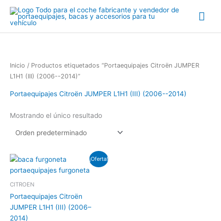
Ir
Me
al
contenido
prin
Inicio
/ Productos etiquetados “Portaequipajes Citroën JUMPER
L1H1 (III) (2006--2014)”
Portaequipajes Citroën JUMPER L1H1 (III) (2006--2014)
Mostrando el único resultado
El
El
¡Oferta!
precio
precio
original
actual
era:
es:
CITROEN
€499.00.
€480.00.
Portaequipajes Citroën
JUMPER L1H1 (III) (2006–
2014)