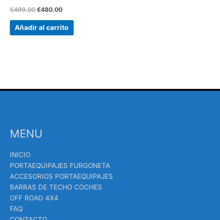
€
499.00
€
480.00
Añadir al carrito
MENU
INICIO
PORTAEQUIPAJES FURGONETA
ACCESORIOS PORTAEQUIPAJES
BARRAS DE TECHO COCHES
OFF ROAD 4X4
FAQ
CONTACTO