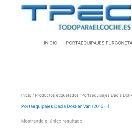
Ir
al
contenido
INICIO
PORTAEQUIPAJES FURGONET
Inicio
/ Productos etiquetados “Portaequipajes Dacia Dokk
Portaequipajes Dacia Dokker Van (2013--)
Mostrando el único resultado