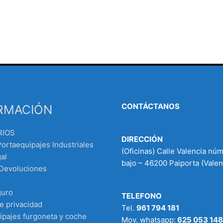
CONTÁCTANOS
RMACIÓN
RIOS
DIRECCIÓN
Portaequipajes Industriales
(Oficinas) Calle Valencia nú
al
bajo – 46200 Paiporta (Valen
 Devoluciones
guro
TELEFONO
de privacidad
Tel.
961 794 181
ipajes furgoneta y coche
Mov. whatsapp:
625 053 148