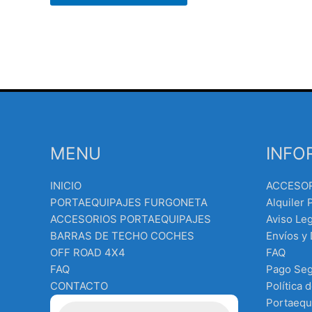
MENU
INFO
INICIO
ACCESO
PORTAEQUIPAJES FURGONETA
Alquiler 
ACCESORIOS PORTAEQUIPAJES
Aviso Leg
BARRAS DE TECHO COCHES
Envíos y
OFF ROAD 4X4
FAQ
FAQ
Pago Se
CONTACTO
Política 
Búsqueda
Portaequ
de