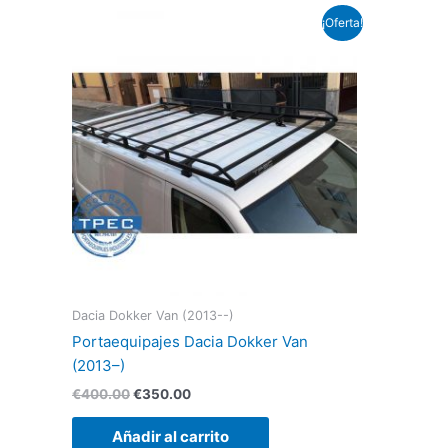
El
El
¡Oferta!
precio
precio
original
actual
era:
es:
€400.00.
€350.00.
Dacia Dokker Van (2013--)
Portaequipajes Dacia Dokker Van
(2013–)
€
400.00
€
350.00
Añadir al carrito