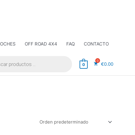
COCHES
OFF ROAD 4X4
FAQ
CONTACTO
€
0.00
0