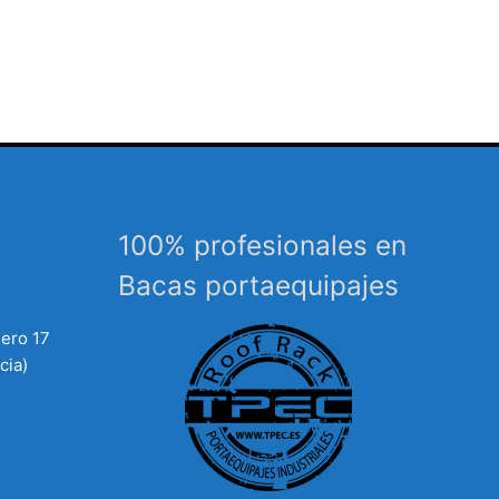
100% profesionales en
Bacas portaequipajes
mero 17
cia)