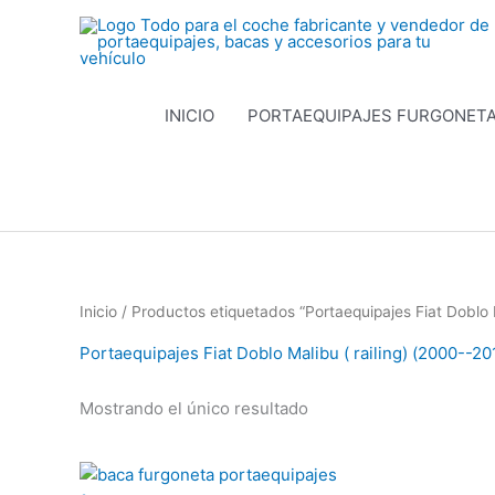
Ir
al
contenido
INICIO
PORTAEQUIPAJES FURGONET
Inicio
/ Productos etiquetados “Portaequipajes Fiat Doblo M
Portaequipajes Fiat Doblo Malibu ( railing) (2000--20
Mostrando el único resultado