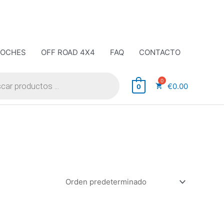
COCHES
OFF ROAD 4X4
FAQ
CONTACTO
€
0.00
0