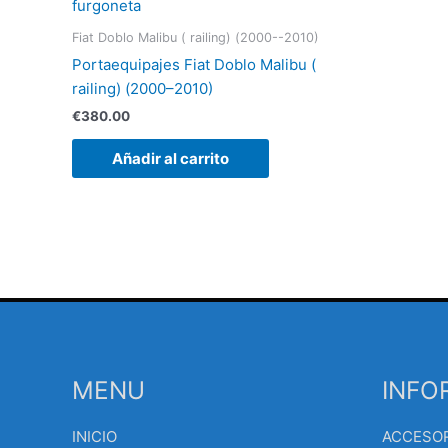
Fiat Doblo Malibu ( railing) (2000--2010)
Portaequipajes Fiat Doblo Malibu (
railing) (2000–2010)
€
380.00
Añadir al carrito
MENU
INFO
INICIO
ACCESO