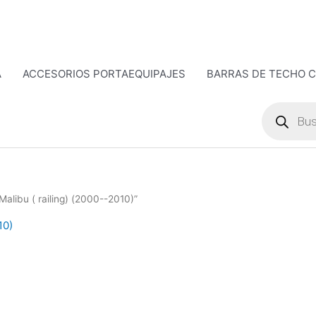
A
ACCESORIOS PORTAEQUIPAJES
BARRAS DE TECHO 
Búsqueda
de
productos
alibu ( railing) (2000--2010)”
10)