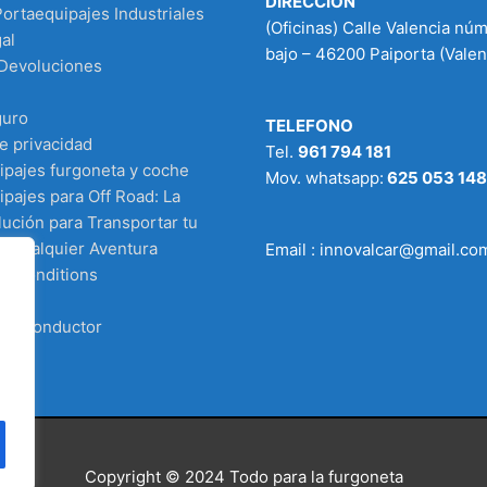
DIRECCIÓN
Portaequipajes Industriales
(Oficinas) Calle Valencia nú
al
bajo – 46200 Paiporta (Valen
 Devoluciones
guro
TELEFONO
de privacidad
Tel.
961 794 181
ipajes furgoneta y coche
Mov. whatsapp:
625 053 148
pajes para Off Road: La
ución para Transportar tu
n Cualquier Aventura
Email : innovalcar@gmail.co
d Conditions
 el conductor
Copyright © 2024
Todo para la furgoneta