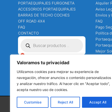
PORTAEQUIPAJES FURGONETA
Alquiler 
ACCESORIOS PORTAEQUIPAJES
Aviso Leg
BARRAS DE TECHO COCHES
Envíos y
OFF ROAD 4X4
FAQ
FAQ
Pago Se
CONTACTO
Política 
Búsqueda
Portaequ
de
Portaequi
productos
Mejor Sol
Equipo e
€
0.00
Valoramos tu privacidad
Terms an
Tienda
Utilizamos cookies para mejorar su experiencia de
todo para
navegación, ofrecer anuncios o contenido personalizados
y analizar nuestro tráfico. Al hacer clic en "Aceptar todo",
acepta nuestro uso de cookies.
Customise
Reject All
Accept All