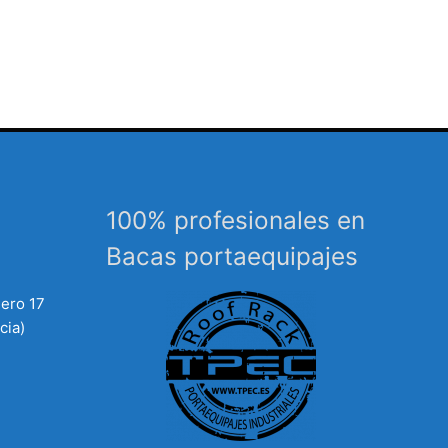
100% profesionales en
Bacas portaequipajes
mero 17
cia)