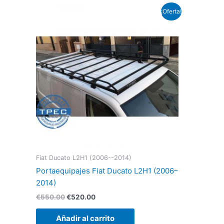
El
El
¡Oferta!
precio
precio
original
actual
era:
es:
€550.00.
€520.00.
Fiat Ducato L2H1 (2006--2014)
Portaequipajes Fiat Ducato L2H1 (2006–
2014)
€
550.00
€
520.00
Añadir al carrito