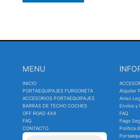
MENU
INFO
INICIO
ACCESO
PORTAEQUIPAJES FURGONETA
Alquiler 
ACCESORIOS PORTAEQUIPAJES
Aviso Leg
BARRAS DE TECHO COCHES
Envíos y
OFF ROAD 4X4
FAQ
FAQ
Pago Se
CONTACTO
Política 
Búsqueda
Portaequ
de