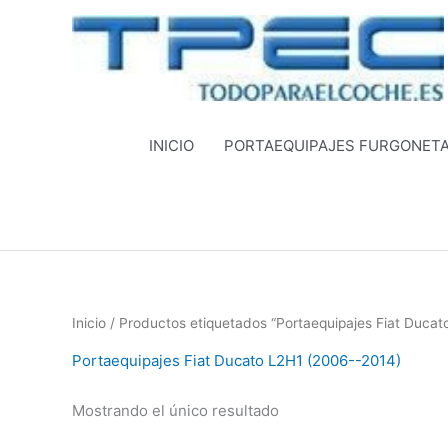
Ir
al
contenido
INICIO
PORTAEQUIPAJES FURGONET
Inicio
/ Productos etiquetados “Portaequipajes Fiat Duca
Portaequipajes Fiat Ducato L2H1 (2006--2014)
Mostrando el único resultado