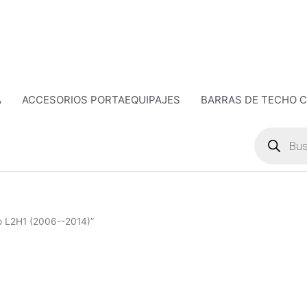
A
ACCESORIOS PORTAEQUIPAJES
BARRAS DE TECHO 
Búsqueda
de
productos
to L2H1 (2006--2014)”