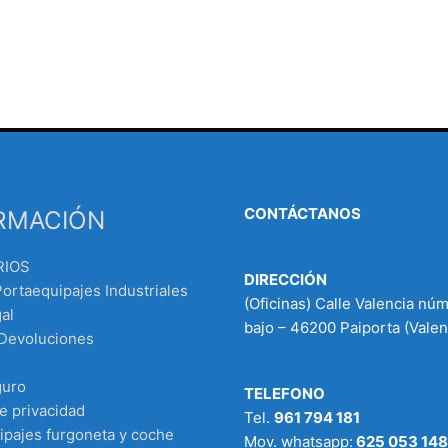
CONTÁCTANOS
RMACIÓN
RIOS
DIRECCIÓN
Portaequipajes Industriales
(Oficinas) Calle Valencia nú
al
bajo – 46200 Paiporta (Valen
 Devoluciones
guro
TELEFONO
de privacidad
Tel.
961 794 181
ipajes furgoneta y coche
Mov. whatsapp:
625 053 148