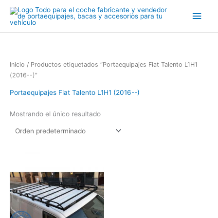
Ir
Men
al
contenido
princ
Inicio
/ Productos etiquetados “Portaequipajes Fiat Talento L1H1
(2016--)”
Portaequipajes Fiat Talento L1H1 (2016--)
Mostrando el único resultado