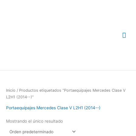
Ir
Me
al
contenido
prin
Inicio
/ Productos etiquetados “Portaequipajes Mercedes Clase V
L2H1 (2014--)”
Portaequipajes Mercedes Clase V L2H1 (2014--)
Mostrando el único resultado