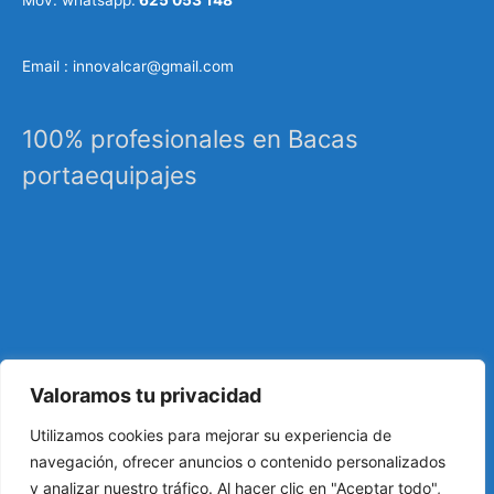
Email : innovalcar@gmail.com
100% profesionales en Bacas
portaequipajes
Valoramos tu privacidad
Especialistas en sistemas de carga, portaequipajes
Utilizamos cookies para mejorar su experiencia de
industriales, barras de techo, carrocería, etc…
navegación, ofrecer anuncios o contenido personalizados
y analizar nuestro tráfico. Al hacer clic en "Aceptar todo",