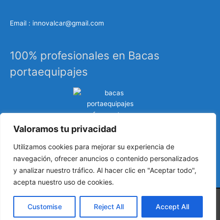
Email : innovalcar@gmail.com
100% profesionales en Bacas
portaequipajes
Valoramos tu privacidad
Especialistas en sistemas de carga, portaequipajes
Utilizamos cookies para mejorar su experiencia de
industriales, barras de techo, carrocería, etc…
navegación, ofrecer anuncios o contenido personalizados
y analizar nuestro tráfico. Al hacer clic en "Aceptar todo",
acepta nuestro uso de cookies.
Customise
Reject All
Accept All
Copyright © 2024
Todo para la furgoneta