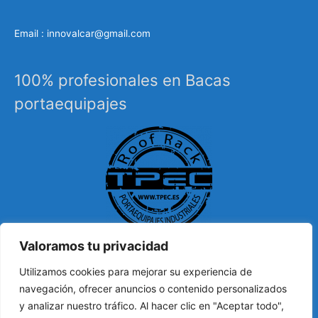
Email : innovalcar@gmail.com
100% profesionales en Bacas
portaequipajes
Valoramos tu privacidad
Especialistas en sistemas de carga, portaequipajes
Utilizamos cookies para mejorar su experiencia de
industriales, barras de techo, carrocería, etc…
navegación, ofrecer anuncios o contenido personalizados
y analizar nuestro tráfico. Al hacer clic en "Aceptar todo",