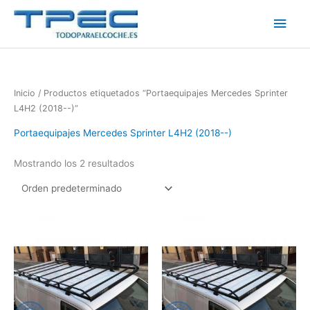
Ir
Men
al
contenido
princ
Inicio
/ Productos etiquetados “Portaequipajes Mercedes Sprinter
L4H2 (2018--)”
Portaequipajes Mercedes Sprinter L4H2 (2018--)
Mostrando los 2 resultados