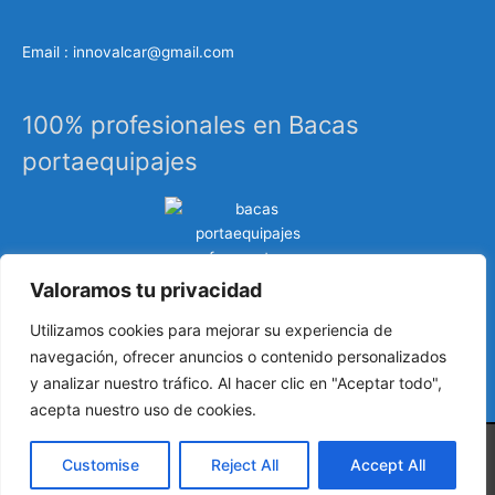
Email : innovalcar@gmail.com
100% profesionales en Bacas
portaequipajes
Valoramos tu privacidad
Especialistas en sistemas de carga, portaequipajes
Utilizamos cookies para mejorar su experiencia de
industriales, barras de techo, carrocería, etc…
navegación, ofrecer anuncios o contenido personalizados
y analizar nuestro tráfico. Al hacer clic en "Aceptar todo",
acepta nuestro uso de cookies.
Customise
Reject All
Accept All
Copyright © 2024
Todo para la furgoneta