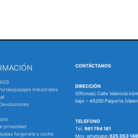
CONTÁCTANOS
RMACIÓN
RIOS
DIRECCIÓN
Portaequipajes Industriales
(Oficinas) Calle Valencia nú
al
bajo – 46200 Paiporta (Valen
 Devoluciones
guro
TELEFONO
de privacidad
Tel.
961 794 181
ipajes furgoneta y coche
Mov. whatsapp:
625 053 148