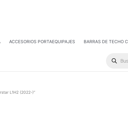
A
ACCESORIOS PORTAEQUIPAJES
BARRAS DE TECHO 
Búsqueda
de
productos
rstar L1H2 (2022-)”