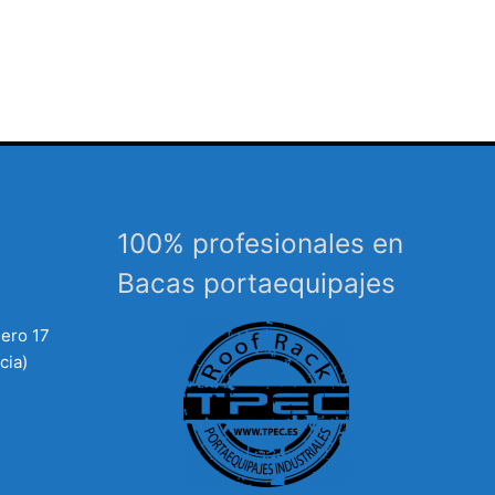
100% profesionales en
Bacas portaequipajes
mero 17
cia)