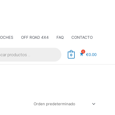
COCHES
OFF ROAD 4X4
FAQ
CONTACTO
€
0.00
0