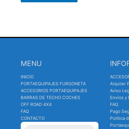
MENU
INFO
INICIO
ACCESO
PORTAEQUIPAJES FURGONETA
Alquiler 
ACCESORIOS PORTAEQUIPAJES
Aviso Leg
BARRAS DE TECHO COCHES
Envíos y
OFF ROAD 4X4
FAQ
FAQ
Pago Se
CONTACTO
Política 
Búsqueda
Portaequ
de