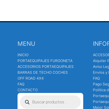
MENU
INFO
INICIO
ACCESO
PORTAEQUIPAJES FURGONETA
Alquiler 
ACCESORIOS PORTAEQUIPAJES
Aviso Leg
BARRAS DE TECHO COCHES
Envíos y
OFF ROAD 4X4
FAQ
FAQ
Pago Se
CONTACTO
Política 
Búsqueda
Portaequ
de
Portaequi
productos
Mejor Sol