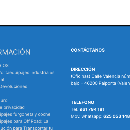
CONTÁCTANOS
RMACIÓN
RIOS
DIRECCIÓN
Portaequipajes Industriales
(Oficinas) Calle Valencia nú
al
bajo – 46200 Paiporta (Valen
 Devoluciones
guro
TELEFONO
de privacidad
Tel.
961 794 181
ipajes furgoneta y coche
Mov. whatsapp:
625 053 148
pajes para Off Road: La
ución para Transportar tu