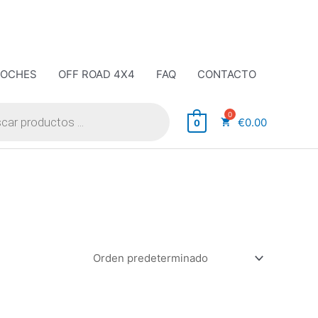
COCHES
OFF ROAD 4X4
FAQ
CONTACTO
€
0.00
0