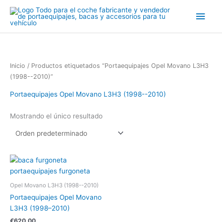
Ir
Men
al
contenido
princ
Inicio
/ Productos etiquetados “Portaequipajes Opel Movano L3H3
(1998--2010)”
Portaequipajes Opel Movano L3H3 (1998--2010)
Mostrando el único resultado
Opel Movano L3H3 (1998--2010)
Portaequipajes Opel Movano
L3H3 (1998–2010)
€
620.00