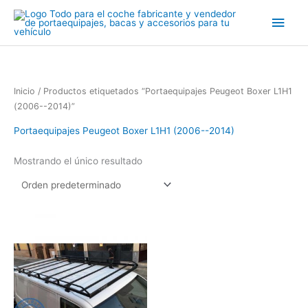
Ir
Men
al
contenido
princ
Inicio
/ Productos etiquetados “Portaequipajes Peugeot Boxer L1H1
(2006--2014)”
Portaequipajes Peugeot Boxer L1H1 (2006--2014)
Mostrando el único resultado