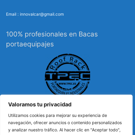
Email : innovalcar@gmail.com
100% profesionales en Bacas
portaequipajes
Valoramos tu privacidad
Especialistas en sistemas de carga, portaequipajes
Utilizamos cookies para mejorar su experiencia de
industriales, barras de techo, carrocería, etc…
navegación, ofrecer anuncios o contenido personalizados
y analizar nuestro tráfico. Al hacer clic en "Aceptar todo",