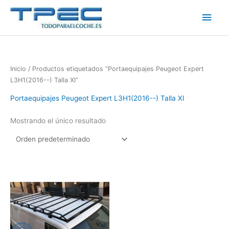
Ir
Men
al
contenido
princ
Inicio
/ Productos etiquetados “Portaequipajes Peugeot Expert
L3H1(2016--) Talla Xl”
Portaequipajes Peugeot Expert L3H1(2016--) Talla Xl
Mostrando el único resultado