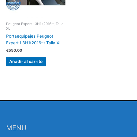
Peugeot Expert L3H1 (2016--)Talla
XL
Portaequipajes Peugeot
Expert L3H1(2016–) Talla Xl
€
550.00
Añadir al carrito
MENU