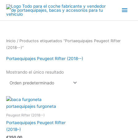
Ir
Men
al
contenido
princ
Inicio
/ Productos etiquetados “Portaequipajes Peugeot Rifter
(2018--)”
Portaequipajes Peugeot Rifter (2018--)
Mostrando el único resultado
Peugeot Rifter (2018--)
Portaequipajes Peugeot Rifter
(2018–)
€
350.00