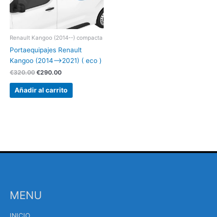
Renault Kangoo (2014--) compacta
Portaequipajes Renault
Kangoo (2014–>2021) ( eco )
€
320.00
€
290.00
Añadir al carrito
MENU
INICIO