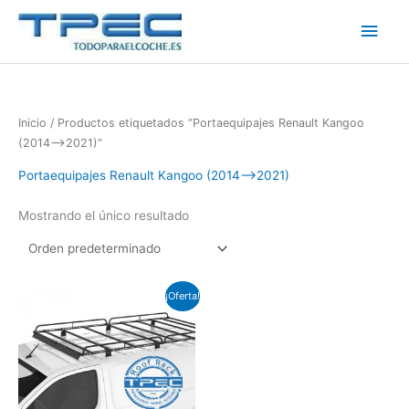
Ir
Men
al
contenido
princ
Inicio
/ Productos etiquetados “Portaequipajes Renault Kangoo
(2014-->2021)”
Portaequipajes Renault Kangoo (2014-->2021)
Mostrando el único resultado
El
El
¡Oferta!
precio
precio
original
actual
era:
es:
€320.00.
€290.00.