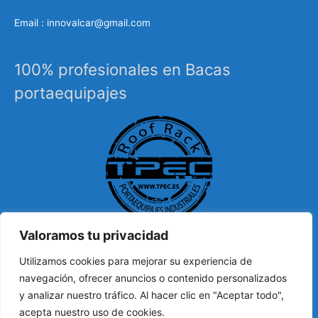
Email : innovalcar@gmail.com
100% profesionales en Bacas
portaequipajes
Valoramos tu privacidad
Especialistas en sistemas de carga, portaequipajes
Utilizamos cookies para mejorar su experiencia de
industriales, barras de techo, carrocería, etc…
navegación, ofrecer anuncios o contenido personalizados
y analizar nuestro tráfico. Al hacer clic en "Aceptar todo",
acepta nuestro uso de cookies.