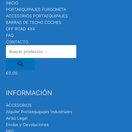
productos
INICIO
PORTAEQUIPAJES FURGONETA
ACCESORIOS PORTAEQUIPAJES
BARRAS DE TECHO COCHES
OFF ROAD 4X4
FAQ
CONTACTO
€
0.00
INFORMACIÓN
ACCESORIOS
Alquiler Portaequipajes Industriales
Aviso Legal
Envíos y Devoluciones
FAQ