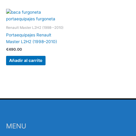
Renault Master L2H2 (1998--2010)
Portaequipajes Renault
Master L2H2 (1998–2010)
€
490.00
Añadir al carrito
Búsqueda
MENU
de