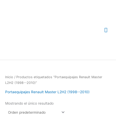
Ir
Me
al
contenido
prin
Inicio
/ Productos etiquetados “Portaequipajes Renault Master
L2H2 (1998--2010)”
Portaequipajes Renault Master L2H2 (1998--2010)
Mostrando el único resultado