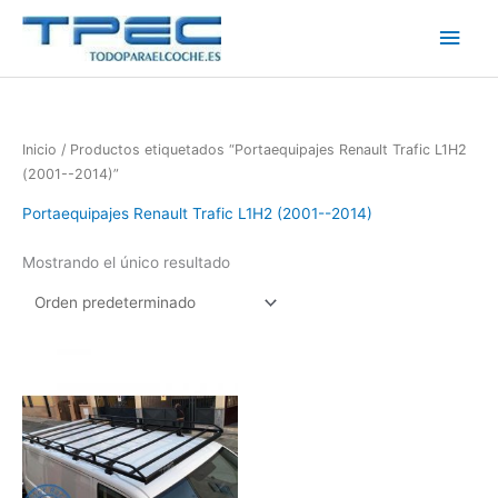
Ir
Men
al
contenido
princ
Inicio
/ Productos etiquetados “Portaequipajes Renault Trafic L1H2
(2001--2014)”
Portaequipajes Renault Trafic L1H2 (2001--2014)
Mostrando el único resultado