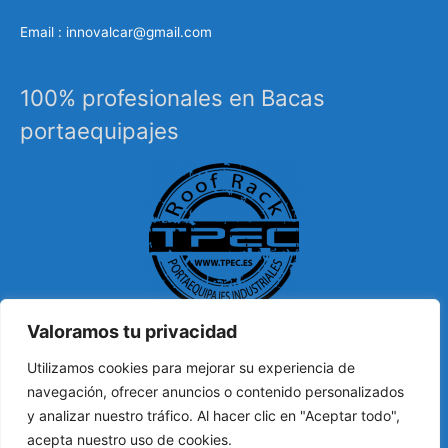
Email : innovalcar@gmail.com
100% profesionales en Bacas
portaequipajes
Valoramos tu privacidad
Especialistas en sistemas de carga, portaequipajes
Utilizamos cookies para mejorar su experiencia de
industriales, barras de techo, carrocería, etc…
navegación, ofrecer anuncios o contenido personalizados
y analizar nuestro tráfico. Al hacer clic en "Aceptar todo",
acepta nuestro uso de cookies.