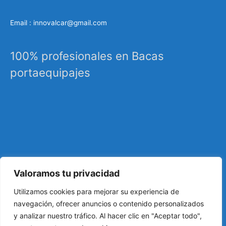
Email : innovalcar@gmail.com
100% profesionales en Bacas
portaequipajes
Valoramos tu privacidad
Especialistas en sistemas de carga, portaequipajes
Utilizamos cookies para mejorar su experiencia de
industriales, barras de techo, carrocería, etc…
navegación, ofrecer anuncios o contenido personalizados
y analizar nuestro tráfico. Al hacer clic en "Aceptar todo",