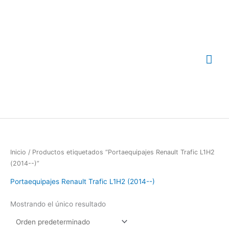
Ir
Me
al
contenido
prin
Inicio
/ Productos etiquetados “Portaequipajes Renault Trafic L1H2
(2014--)”
Portaequipajes Renault Trafic L1H2 (2014--)
Mostrando el único resultado