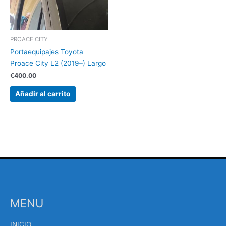
PROACE CITY
Portaequipajes Toyota
Proace City L2 (2019–) Largo
€
400.00
Añadir al carrito
MENU
INICIO