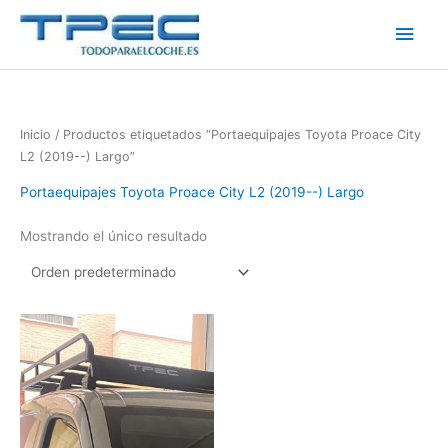
Ir
Men
al
contenido
princ
Inicio
/ Productos etiquetados “Portaequipajes Toyota Proace City
L2 (2019--) Largo”
Portaequipajes Toyota Proace City L2 (2019--) Largo
Mostrando el único resultado