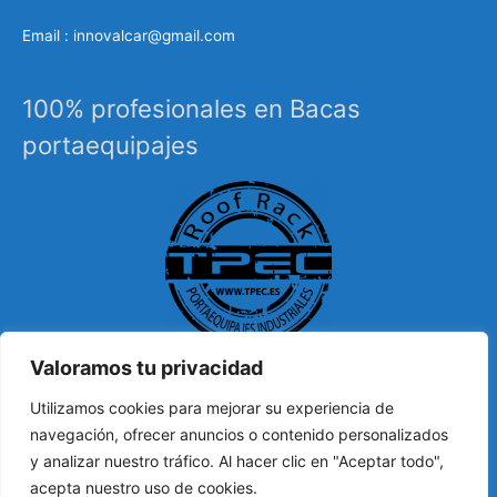
Email : innovalcar@gmail.com
100% profesionales en Bacas
portaequipajes
Valoramos tu privacidad
Especialistas en sistemas de carga, portaequipajes
Utilizamos cookies para mejorar su experiencia de
industriales, barras de techo, carrocería, etc…
navegación, ofrecer anuncios o contenido personalizados
y analizar nuestro tráfico. Al hacer clic en "Aceptar todo",
acepta nuestro uso de cookies.