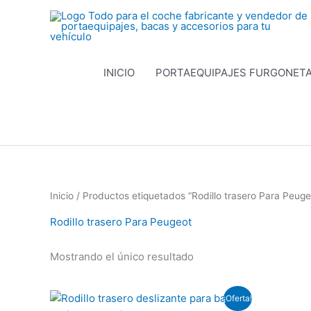
Ir
al
contenido
INICIO
PORTAEQUIPAJES FURGONET
Inicio
/ Productos etiquetados “Rodillo trasero Para Peuge
Rodillo trasero Para Peugeot
Mostrando el único resultado
El
El
¡Oferta!
precio
precio