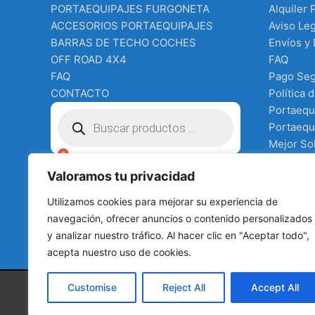
PORTAEQUIPAJES FURGONETA
Alquiler 
ACCESORIOS PORTAEQUIPAJES
Aviso Leg
BARRAS DE TECHO COCHES
Envíos y
OFF ROAD 4X4
FAQ
FAQ
Pago Se
CONTACTO
Política 
Búsqueda
Portaequ
de
Portaequi
productos
Mejor Sol
Equipo e
€
0.00
Valoramos tu privacidad
Terms an
Tienda
Utilizamos cookies para mejorar su experiencia de
todo para
navegación, ofrecer anuncios o contenido personalizados
y analizar nuestro tráfico. Al hacer clic en "Aceptar todo",
acepta nuestro uso de cookies.
Customise
Reject All
Accept All