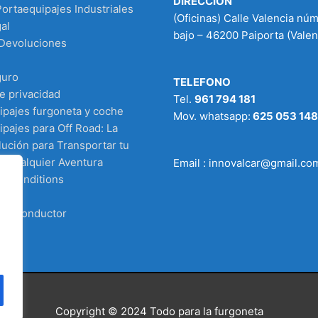
DIRECCIÓN
Portaequipajes Industriales
(Oficinas) Calle Valencia nú
al
bajo – 46200 Paiporta (Valen
 Devoluciones
guro
TELEFONO
de privacidad
Tel.
961 794 181
ipajes furgoneta y coche
Mov. whatsapp:
625 053 148
pajes para Off Road: La
ución para Transportar tu
n Cualquier Aventura
Email : innovalcar@gmail.co
d Conditions
 el conductor
Copyright © 2024
Todo para la furgoneta