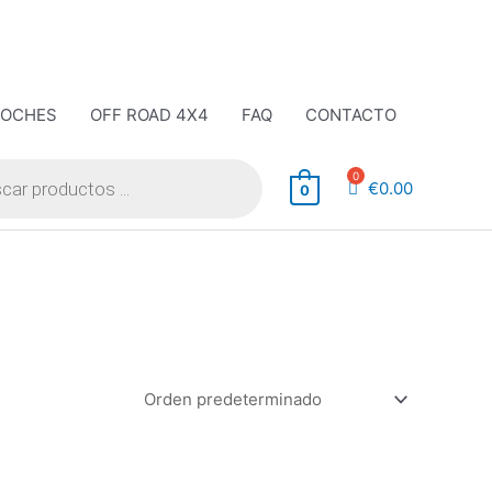
COCHES
OFF ROAD 4X4
FAQ
CONTACTO
€
0.00
0