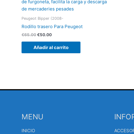
original
actual
era:
es:
€65.00.
€50.00.
Peugeot Bipper (2008-
Rodillo trasero Para Peugeot
€
65.00
€
50.00
Añadir al carrito
MENU
INFO
INICIO
ACCESO