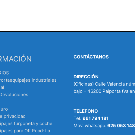
CONTÁCTANOS
RMACIÓN
RIOS
DIRECCIÓN
Portaequipajes Industriales
(Oficinas) Calle Valencia nú
al
bajo – 46200 Paiporta (Valen
 Devoluciones
guro
TELEFONO
de privacidad
Tel.
961 794 181
ipajes furgoneta y coche
Mov. whatsapp:
625 053 148
pajes para Off Road: La