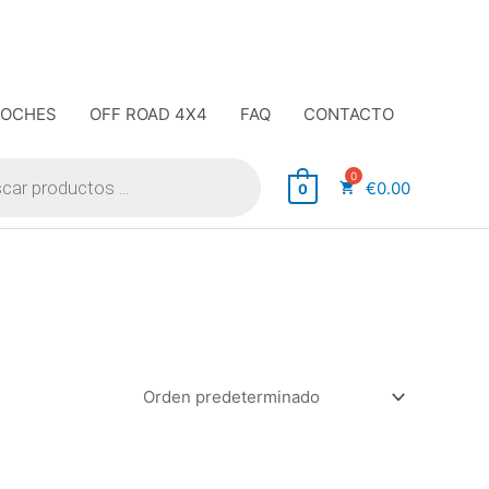
COCHES
OFF ROAD 4X4
FAQ
CONTACTO
€
0.00
0