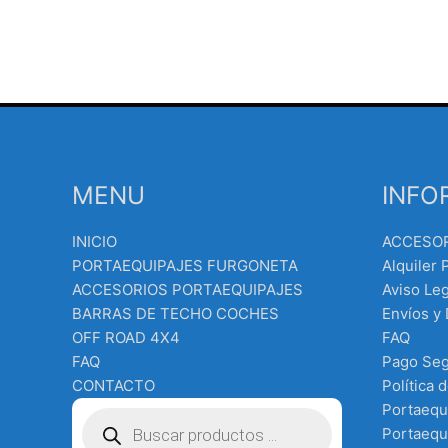
MENU
INFO
INICIO
ACCESO
PORTAEQUIPAJES FURGONETA
Alquiler 
ACCESORIOS PORTAEQUIPAJES
Aviso Leg
BARRAS DE TECHO COCHES
Envíos y
OFF ROAD 4X4
FAQ
FAQ
Pago Se
CONTACTO
Política 
Búsqueda
Portaequ
de
Portaequi
productos