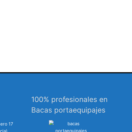
100% profesionales en
Bacas portaequipajes
mero 17
cia)