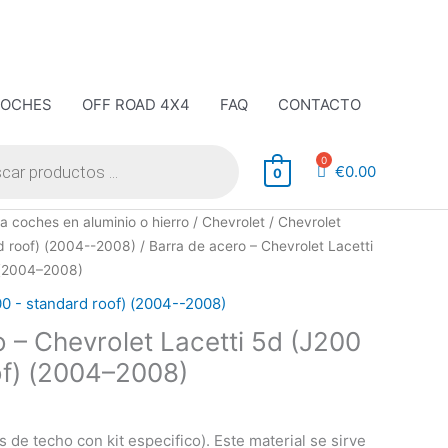
COCHES
OFF ROAD 4X4
FAQ
CONTACTO
€
0.00
0
a coches en aluminio o hierro
/
Chevrolet
/
Chevrolet
rd roof) (2004--2008)
/ Barra de acero – Chevrolet Lacetti
 (2004–2008)
00 - standard roof) (2004--2008)
 – Chevrolet Lacetti 5d (J200
of) (2004–2008)
 de techo con kit especifico). Este material se sirve