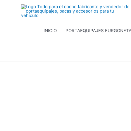
Ir
al
contenido
INICIO
PORTAEQUIPAJES FURGONET