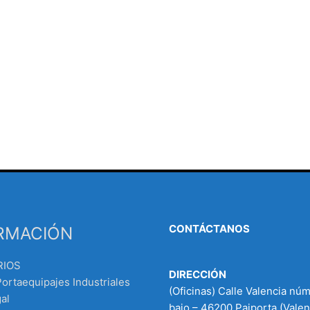
CONTÁCTANOS
RMACIÓN
RIOS
DIRECCIÓN
Portaequipajes Industriales
(Oficinas) Calle Valencia nú
al
bajo – 46200 Paiporta (Valen