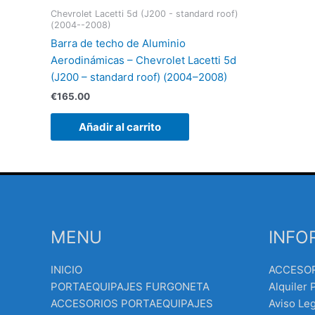
Chevrolet Lacetti 5d (J200 - standard roof)
(2004--2008)
Barra de techo de Aluminio
Aerodinámicas – Chevrolet Lacetti 5d
(J200 – standard roof) (2004–2008)
€
165.00
Añadir al carrito
MENU
INFO
INICIO
ACCESO
PORTAEQUIPAJES FURGONETA
Alquiler 
ACCESORIOS PORTAEQUIPAJES
Aviso Leg