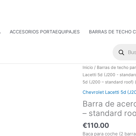
A
ACCESORIOS PORTAEQUIPAJES
BARRAS DE TECHO 
Búsqueda
de
productos
Barra
Inicio
/
Barras de techo par
de
Lacetti 5d (J200 - standa
acero
5d (J200 – standard roof)
-
Chevrolet Lacetti 5d (J2
Chevrolet
Barra de acero
Lacetti
5d
– standard ro
(J200
€
110.00
-
standard
Baca para coche (2 barras