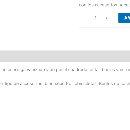
roof)
con los accesorios neces
(2004-
-2008)
-
+
Añ
cantidad
en acero galvanizado y de perfil cuadrado, estas barras van rec
er tipo de accesorios, bien sean Portabicicletas, Baúles de coc